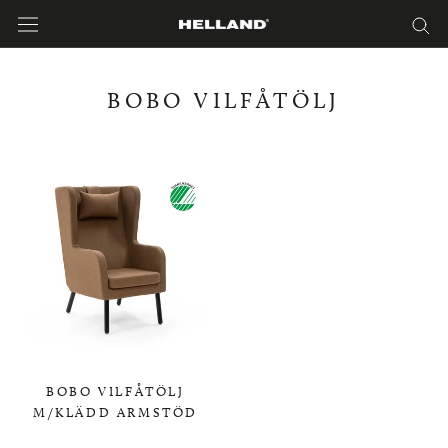
Hoppa
till
innehåll
BOBO VILFÅTÖLJ
BOBO VILFÅTÖLJ
M/KLÄDD ARMSTÖD
0,00 KR