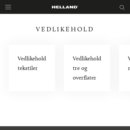
Hoppa
till
innehåll
VEDLIKEHOLD
Vedlikehold
Vedlikehold
tekstiler
tre og
overflater