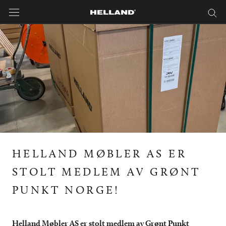
Hopp
til
innholdet
HELLAND MØBLER AS ER
STOLT MEDLEM AV GRØNT
PUNKT NORGE!
Helland Møbler AS er stolt medlem av Grønt Punkt