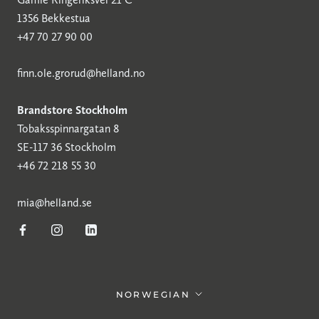
1356 Bekkestua
+47 70 27 90 00
finn.ole.grorud@helland.no
Brandstore Stockholm
Tobaksspinnargatan 8
SE-117 36 Stockholm
+46 72 218 55 30
mia@helland.se
Språk
NORWEGIAN