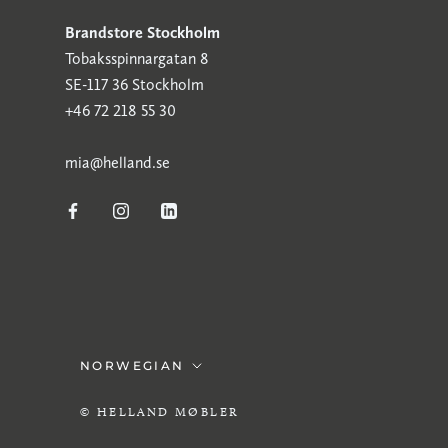
Brandstore Stockholm
Tobaksspinnargatan 8
SE-117 36 Stockholm
+46 72 218 55 30
mia@helland.se
Språk
NORWEGIAN
© HELLAND MØBLER