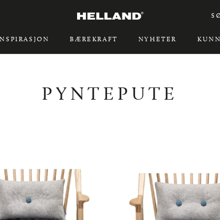
S
INSPIRASJON
BÆREKRAFT
NYHETER
KUNN
INSPIRASJON
BÆREKRAFT
PYNTEPUTE