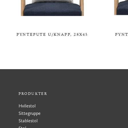
PYNTEPUTE U/KNAPP, 28X45
PYNT
0,00 KR
PRODUKTER
Hvilestol
Sittegruppe
Stablestol