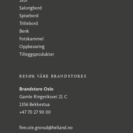
Stol
Salongbord
Spisebord
Trillebord
Benk
Fotskammel
Oppbevaring
Tilleggsprodukter
BESØK VÅRE BRANDSTORES
Brandstore Oslo
Gamle Ringeriksvei 21 C
1356 Bekkestua
+47 70 27 90 00
finn.ole.grorud@helland.no