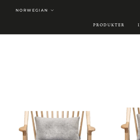
Hopp
Språk
NORWEGIAN
til
innholdet
PRODUKTER