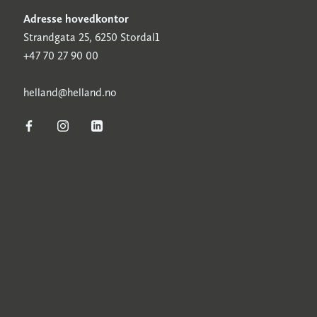
Adresse hovedkontor
Strandgata 25, 6250 Stordal1
+47 70 27 90 00
h
elland@helland.no