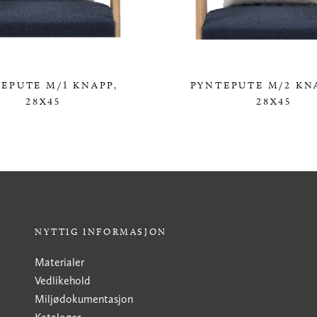
EPUTE M/1 KNAPP,
PYNTEPUTE M/2 KN
28X45
28X45
0,00 KR
0,00 KR
NYTTIG INFORMASJON
Materialer
Vedlikehold
Miljødokumentasjon