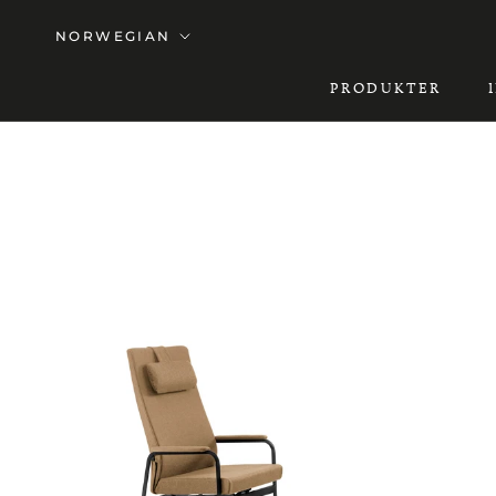
Hopp
Språk
NORWEGIAN
til
innholdet
PRODUKTER