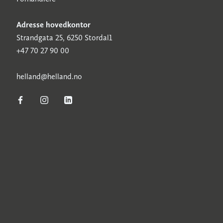
Adresse hovedkontor
Strandgata 25, 6250 Stordal1
+47 70 27 90 00
h
elland@helland.no