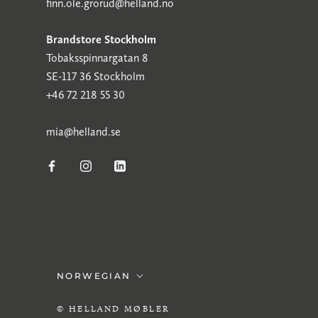
finn.ole.grorud@helland.no
Brandstore Stockholm
Tobaksspinnargatan 8
SE-117 36 Stockholm
+46 72 218 55 30
mia@helland.se
Språk
NORWEGIAN
© HELLAND MØBLER