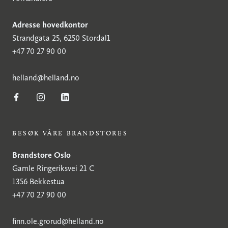
Adresse hovedkontor
Strandgata 25, 6250 Stordal1
+47 70 27 90 00
h
elland@helland.no
BESØK VÅRE BRANDSTORES
Brandstore Oslo
Gamle Ringeriksvei 21 C
1356 Bekkestua
+47 70 27 90 00
finn.ole.grorud@helland.no