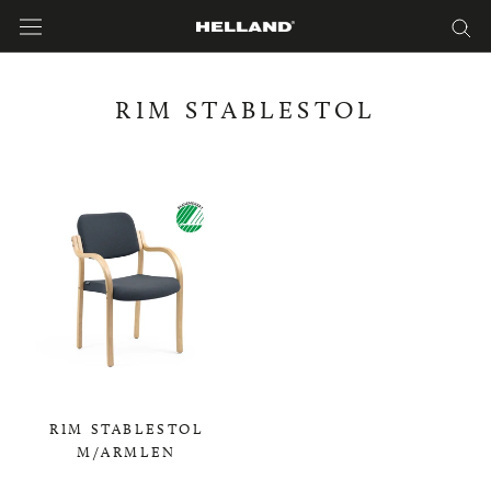
Hopp
til
innholdet
RIM STABLESTOL
RIM STABLESTOL
M/ARMLEN
0,00 KR