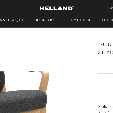
S
INSPIRASJON
BÆREKRAFT
NYHETER
KUNN
INSPIRASJON
BÆREKRAFT
DUU
SET
Er du int