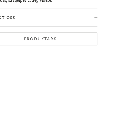
ss, så hjelper vi deg videre.
KT OSS
PRODUKTARK