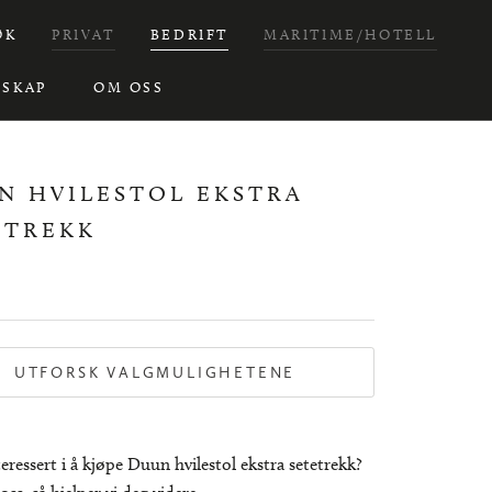
ØK
PRIVAT
BEDRIFT
MARITIME/HOTELL
SKAP
OM OSS
N HVILESTOL EKSTRA
ETREKK
UTFORSK VALGMULIGHETENE
eressert i å kjøpe Duun hvilestol ekstra setetrekk?