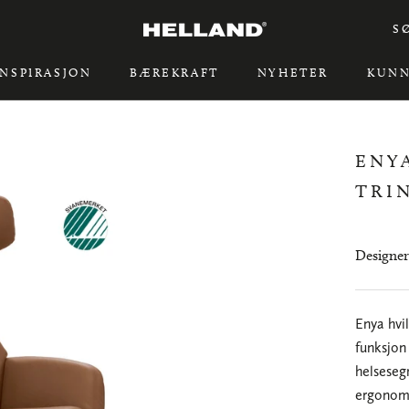
S
INSPIRASJON
BÆREKRAFT
NYHETER
KUNN
INSPIRASJON
BÆREKRAFT
ENY
TRI
Designer
Enya hvi
funksjon
helseseg
ergonomi