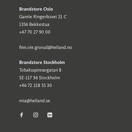
Brandstore Oslo
Gamle Ringeriksvei 21 C
1356 Bekkestua
+47 70 27 90 00
finn.ole.grorud@helland.no
Brandstore Stockholm
Tobaksspinnargatan 8
SE-117 36 Stockholm
+46 72 218 55 30
mia@helland.se