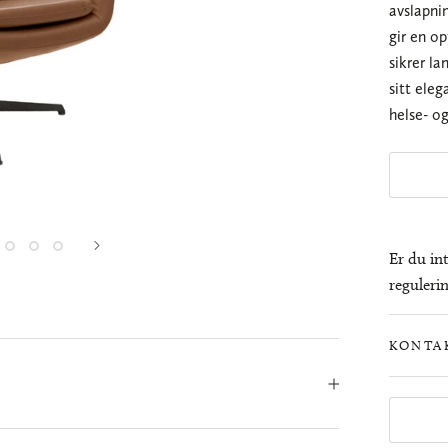
avslapni
gir en o
sikrer la
sitt eleg
helse- o
Er du int
regulerin
KONTA