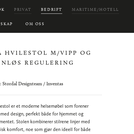
ØK
PRIVAT
BEDRIFT
MARITIME/HOTELL
SKAP
OM OSS
A HVILESTOL M/VIPP OG
NNLØS REGULERING
: Stordal Designteam / Inventas
lestol er et moderne helsemøbel som forener
 med design, perfekt både for hjemmet og
mentet. Stolen kombinerer stilrene linjer med
sk komfort, noe som gjør den ideell for både