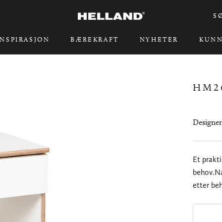
S
INSPIRASJON
BÆREKRAFT
NYHETER
KUNN
INSPIRASJON
BÆREKRAFT
HM2
Designer
Et prakt
behov.Na
etter be