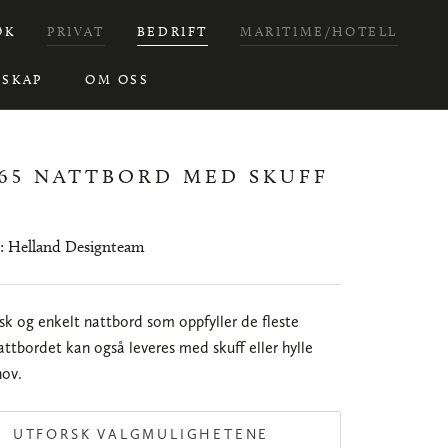
ØK
PRIVAT
BEDRIFT
MARITIME/HOTELL
SKAP
OM OSS
65 NATTBORD MED SKUFF
: Helland Designteam
isk og enkelt nattbord som oppfyller de fleste
ttbordet kan også leveres med skuff eller hylle
hov.
UTFORSK VALGMULIGHETENE