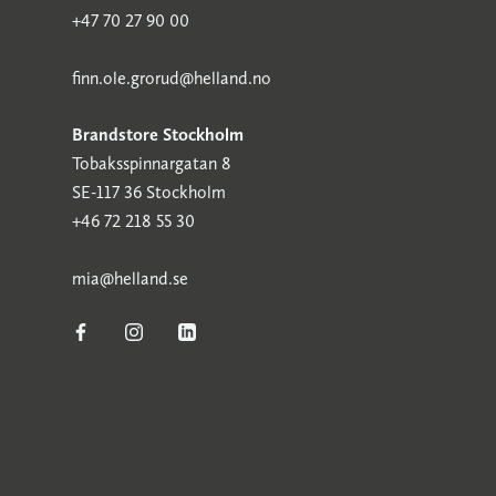
+47 70 27 90 00
finn.ole.grorud@helland.no
Brandstore Stockholm
Tobaksspinnargatan 8
SE-117 36 Stockholm
+46 72 218 55 30
mia@helland.se