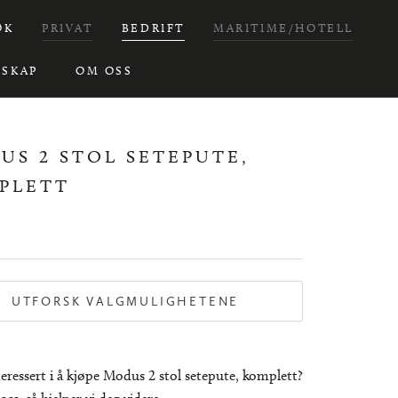
ØK
PRIVAT
BEDRIFT
MARITIME/HOTELL
SKAP
OM OSS
US 2 STOL SETEPUTE,
PLETT
UTFORSK VALGMULIGHETENE
teressert i å kjøpe Modus 2 stol setepute, komplett?