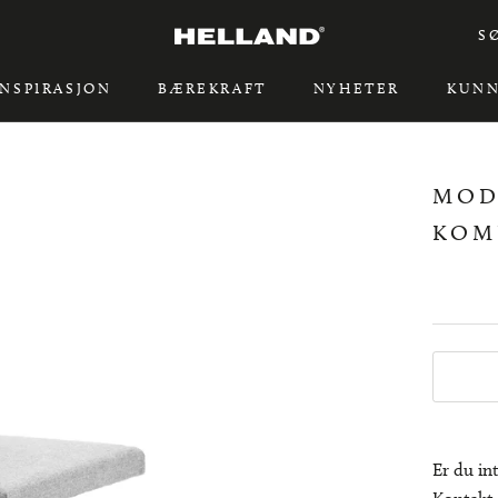
S
INSPIRASJON
BÆREKRAFT
NYHETER
KUNN
INSPIRASJON
BÆREKRAFT
MOD
KOM
Er du in