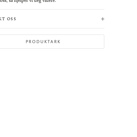
ss, så hjelper vi deg videre.
KT OSS
PRODUKTARK