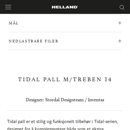
Hopp
til
innholdet
MÅL
NEDLASTBARE FILER
TIDAL PALL M/TREBEN 14
Designer: Stordal Designteam / Inventas
Tidal pall er et stilig og funksjonelt tilbehør i Tidal-serien,
designet for å komplementere både som et ekstra