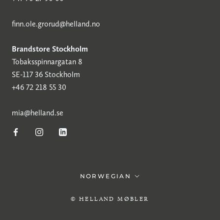
finn.ole.grorud@helland.no
Brandstore Stockholm
Tobaksspinnargatan 8
SE-117 36 Stockholm
+46 72 218 55 30
mia@helland.se
Språk
NORWEGIAN
© HELLAND MØBLER