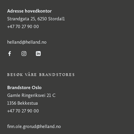
Adresse hovedkontor
Strandgata 25, 6250 Stordal1
+47 70 27 90 00
h
elland@helland.no
BESØK VÅRE BRANDSTORES
Brandstore Oslo
Gamle Ringeriksvei 21 C
1356 Bekkestua
+47 70 27 90 00
finn.ole.grorud@helland.no