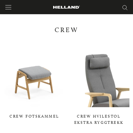
Hopp
til
innholdet
CREW
CREW FOTSKAMMEL
CREW HVILESTOL
EKSTRA RYGGTREKK
0,00 KR
0,00 KR