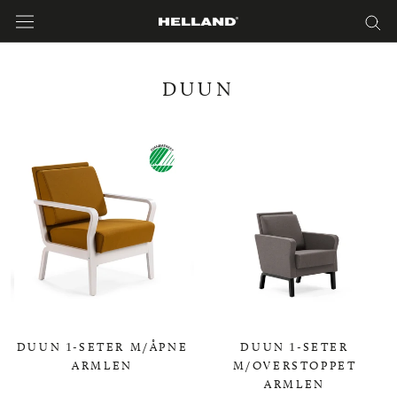
Hopp
til
innholdet
DUUN
DUUN 1-SETER M/ÅPNE
DUUN 1-SETER
ARMLEN
M/OVERSTOPPET
ARMLEN
0,00 KR