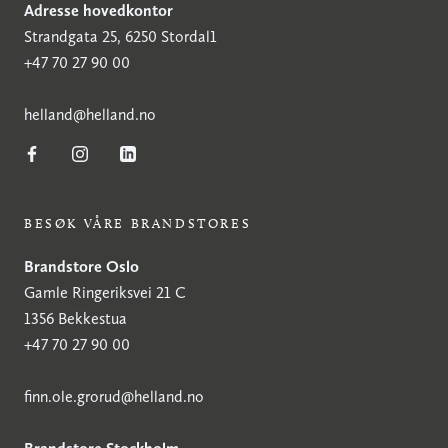
Adresse hovedkontor
Strandgata 25, 6250 Stordal1
+47 70 27 90 00
h
elland@helland.no
BESØK VÅRE BRANDSTORES
Brandstore Oslo
Gamle Ringeriksvei 21 C
1356 Bekkestua
+47 70 27 90 00
finn.ole.grorud@helland.no